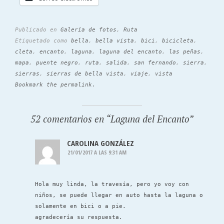
Publicado en
Galería de fotos
,
Ruta
Etiquetado como
bella
,
bella vista
,
bici
,
bicicleta
,
cleta
,
encanto
,
laguna
,
laguna del encanto
,
las peñas
,
mapa
,
puente negro
,
ruta
,
salida
,
san fernando
,
sierra
,
sierras
,
sierras de bella vista
,
viaje
,
vista
Bookmark the permalink.
52 comentarios en “
Laguna del Encanto
”
CAROLINA GONZÁLEZ
21/01/2017 A LAS 9:31 AM
Hola muy linda, la travesía, pero yo voy con
niños, se puede llegar en auto hasta la laguna o
solamente en bici o a pie.
agradecería su respuesta.