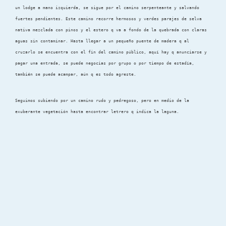
un lodge a mano izquierda, se sigue por el camino serpenteante y salvando
fuertes pendientes. Este camino recorre hermosos y verdes parajes de selva
nativa mezclada con pinos y el estero q va a fondo de la quebrada con claras
aguas sin contaminar. Hasta llegar a un pequeño puente de madera q al
cruzarlo se encuentra con el fin del camino público, aquí hay q anunciarse y
pagar una entrada, se puede negocias por grupo o por tiempo de estadía,
también se puede acampar, aún q es todo agreste.
Seguimos subiendo por un camino rudo y pedregoso, pero en medio de la
exuberante vegetación hasta encontrar letrero q indica la laguna.