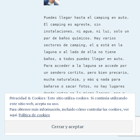
Puedes llegar hasta el camping en auto.
El camping es agreste, sin
instalaciones, ni agua, ni luz, solo un
par de baños químicos. Hay varios
sectores de camping, el q está en la
laguna o al lado de ella no tiene
baños, a todos puedes llegar en auto.
Para acceder a la laguna se accede por
un sendero cortito, pero bien precario,
mucha naturaleza, y más q nada para
bañarse o sacar fotos, no hay lugares
donde estar en la misma laguna, por q
Privacidad & Cookies: Este sitio utiliza cookies. Si continúa utilizando
es muy salvaje, muchos matorrales y
este sitio web, acepta su uso.
rocas, solo te puedes sentar en alguna
Para obtener más información, incluido cómo controlar las cookies, ver
rama de árbol o roca y de ahí meterte
aquí.
Política de cookies
al agua.
Saludos