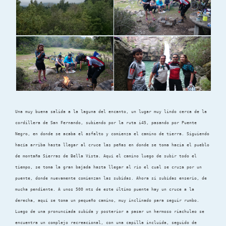
Una muy buena salida a la laguna del encanto, un lugar muy lindo cerca de la
cordillera de San Fernando, subiendo por la ruta i45, pasando por Puente
Negro, en donde se acaba el asfalto y comienza el camino de tierra. Siguiendo
hacía arriba hasta llegar al cruce las peñas en donde se toma hacia el pueblo
de montaña Sierras de Bella Vista. Aquí el camino luego de subir todo el
tiempo, se toma la gran bajada hasta llegar al rio el cual se cruza por un
puente, donde nuevamente comienzan las subidas. Ahora si subidas enserio, de
mucha pendiente. A unos 500 mts de este último puente hay un cruce a la
derecha, aquí se toma un pequeño camino, muy inclinado para seguir rumbo.
Luego de una pronunciada subida y posterior a pasar un hermoso riachuleo se
encuentra un complejo recreacional, con una capilla incluida, seguido de